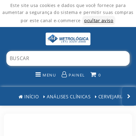
Este site usa cookies e dados que você fornece para
aumentar a segurança do sistema e permitir suas compras
ocultar aviso
por este canal e-commerce
MENU
PAINEL
0
INÍCIO
INÍCIO
ANÁLISES CLÍNICAS
CERVEJARIAS
CATEGORIAS
PAINEL DE CLIENTE
CARRINHO