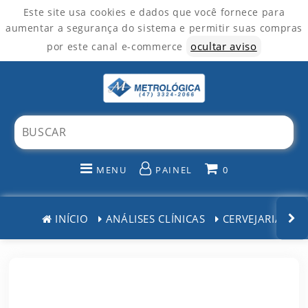
Este site usa cookies e dados que você fornece para
aumentar a segurança do sistema e permitir suas compras
ocultar aviso
por este canal e-commerce
MENU
PAINEL
0
INÍCIO
INÍCIO
ANÁLISES CLÍNICAS
CERVEJARIAS
CATEGORIAS
PAINEL DE CLIENTE
CARRINHO