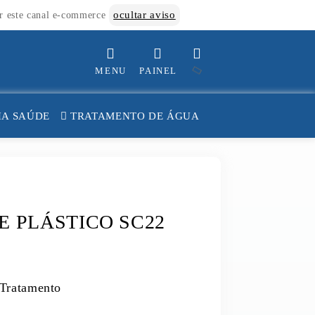
ocultar aviso
or este canal e-commerce
MENU
PAINEL
INÍCIO
A SAÚDE
TRATAMENTO DE ÁGUA
CATEGORIAS
PAINEL DE CLIENTE
CARRINHO
E PLÁSTICO SC22
SAC (ATENDIMENTO)
 Tratamento