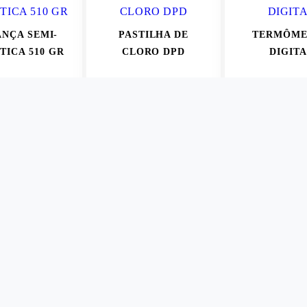
NÇA SEMI-
PASTILHA DE
TERMÔME
TICA 510 GR
CLORO DPD
DIGIT
 CONSULTA
SOB CONSULTA
SOB CONS
ER MAIS
VER MAIS
VER M
NOVIDADE!
OSMOSE REVERSA
DENSÍME
12 L/H
1,000/2,000
TUFA DE
SOB CONSULTA
R$ 124,
ILIZAÇÃO E
AGEM 40L -