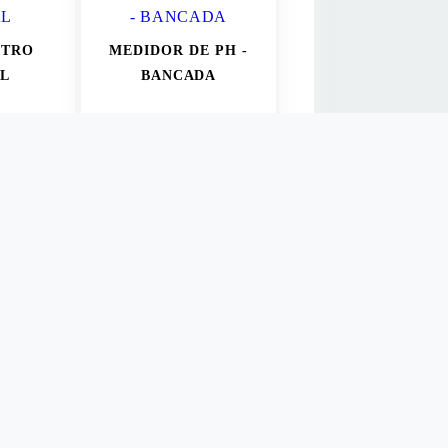
TRO
MEDIDOR DE PH -
AL
BANCADA
ULTA
R$ 1.910,00
AIS
VER MAIS
TRO
:0,01
00