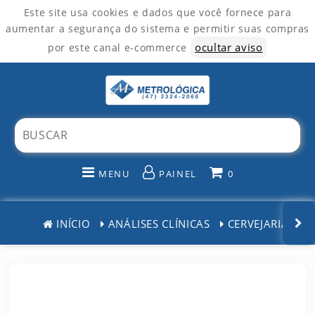
Este site usa cookies e dados que você fornece para
aumentar a segurança do sistema e permitir suas compras
ocultar aviso
por este canal e-commerce
MENU
PAINEL
0
INÍCIO
INÍCIO
ANÁLISES CLÍNICAS
CERVEJARIAS
CATEGORIAS
PAINEL DE CLIENTE
CARRINHO