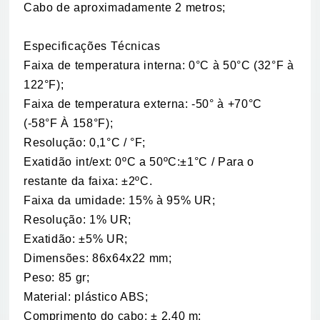
Cabo de aproximadamente 2 metros;
Especificações Técnicas
Faixa de temperatura interna: 0°C à 50°C (32°F à
122°F);
Faixa de temperatura externa: -50° à +70°C
(-58°F À 158°F);
Resolução: 0,1°C / °F;
Exatidão int/ext: 0ºC a 50ºC:±1°C / Para o
restante da faixa: ±2ºC.
Faixa da umidade: 15% à 95% UR;
Resolução: 1% UR;
Exatidão: ±5% UR;
Dimensões: 86x64x22 mm;
Peso: 85 gr;
Material: plástico ABS;
Comprimento do cabo: ± 2,40 m;